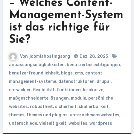
– Welches Content-
Management-System
ist das richtige für
Sie?
Von
joomlahostingsorg
Dez. 28, 2025
anpassungsmöglichkeiten
,
benutzerberechtigungen
,
benutzerfreundlichkeit
,
blogs
,
cms
,
content-
management-systeme
,
datenstrukturen
,
drupal
,
entwickler
,
flexibilität
,
funktionen
,
lernkurve
,
maßgeschneiderte lösungen
,
module
,
persönliche
websites
,
robustheit
,
sicherheit
,
skalierbarkeit
,
themes
,
themes und plugins
,
unternehmenswebsites
,
unterschiede
,
vielseitigkeit
,
websites
,
wordpress