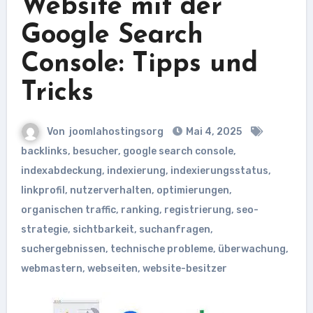
Website mit der
Google Search
Console: Tipps und
Tricks
Von
joomlahostingsorg
Mai 4, 2025
backlinks
,
besucher
,
google search console
,
indexabdeckung
,
indexierung
,
indexierungsstatus
,
linkprofil
,
nutzerverhalten
,
optimierungen
,
organischen traffic
,
ranking
,
registrierung
,
seo-
strategie
,
sichtbarkeit
,
suchanfragen
,
suchergebnissen
,
technische probleme
,
überwachung
,
webmastern
,
webseiten
,
website-besitzer