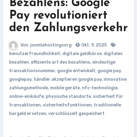
Bezahlens: Google
Pay revolutioniert
den Zahlungsverkehr
Von
joomlahostingsorg
Okt. 9, 2025
benutzerfreundlichkeit
,
digitale geldbörse
,
digitales
bezahlen
,
effiziente art des bezahlens
,
eindeutige
transaktionsnummer
,
google entwickelt
,
google pay
,
googlepay
,
händler akzeptieren google pay
,
innovative
zahlungsmethode
,
mobile geräte
,
nfc-technologie
,
online-einkäufe
,
physische standorte
,
sicherheit für
transaktionen
,
sicherheitsfunktionen
,
traditionelle
bargeld ersetzen
,
verschlüsselt gespeichert