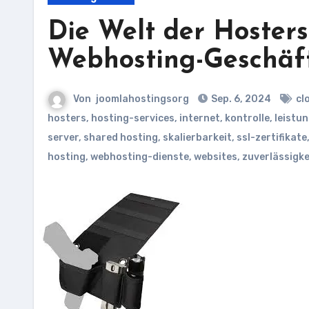
Die Welt der Hosters:
Webhosting-Geschäf
Von
joomlahostingsorg
Sep. 6, 2024
cl
hosters
,
hosting-services
,
internet
,
kontrolle
,
leistu
server
,
shared hosting
,
skalierbarkeit
,
ssl-zertifikate
hosting
,
webhosting-dienste
,
websites
,
zuverlässigke