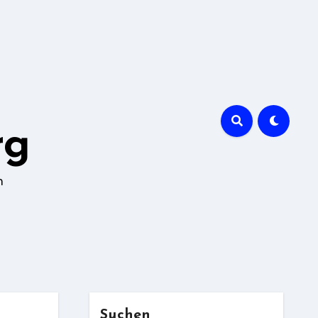
rg
n
Suchen