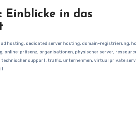
 Einblicke in das
t
oud hosting
,
dedicated server hosting
,
domain-registrierung
,
ho
ng
,
online-präsenz
,
organisationen
,
physischer server
,
ressourc
,
technischer support
,
traffic
,
unternehmen
,
virtual private serv
it