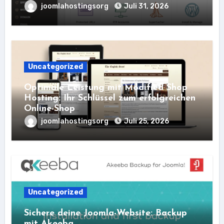
joomlahostingsorg
Juli 31, 2026
Uncategorized
Optimale Leistung mit Modified Shop
Hosting: Ihr Schlüssel zum erfolgreichen
Online-Shop
joomlahostingsorg
Juli 25, 2026
Uncategorized
Sichere deine Joomla-Website: Backup
mit Akeeba