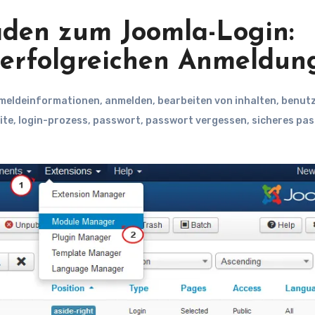
faden zum Joomla-Login:
r erfolgreichen Anmeldun
meldeinformationen
,
anmelden
,
bearbeiten von inhalten
,
benut
ite
,
login-prozess
,
passwort
,
passwort vergessen
,
sicheres pa