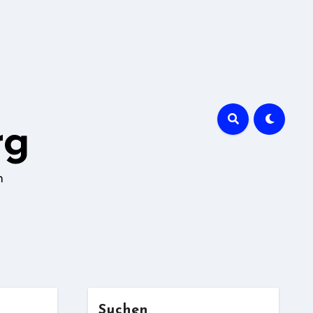
rg
n
Suchen