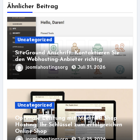
Ähnlicher Beitrag
Uncategorized
SiteGround Anschrift: Kontaktieren Sie
den Webhosting-Anbieter richtig
joomlahostingsorg
Juli 31, 2026
Uncategorized
Optimale Leistung mit Modified Shop
Hosting: Ihr Schlüssel zum erfolgreichen
Online-Shop
joomlahostingsorg
Juli 25, 2026