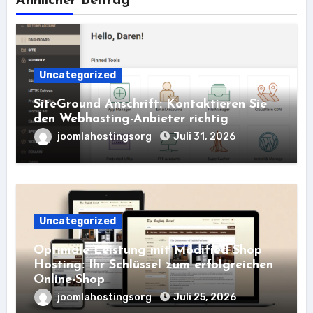
Ähnlicher Beitrag
Uncategorized
SiteGround Anschrift: Kontaktieren Sie
den Webhosting-Anbieter richtig
joomlahostingsorg
Juli 31, 2026
Uncategorized
Optimale Leistung mit Modified Shop
Hosting: Ihr Schlüssel zum erfolgreichen
Online-Shop
joomlahostingsorg
Juli 25, 2026