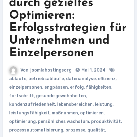
durch gezieltes
Optimieren:
Erfolgsstrategien für
Unternehmen und
Einzelpersonen
Von
joomlahostingsorg
Mai 1, 2024
abläufe
,
betriebsabläufe
,
datenanalyse
,
effizienz
,
einzelpersonen
,
engpässen
,
erfolg
,
fähigkeiten
,
fortschritt
,
gesunde gewohnheiten
,
kundenzufriedenheit
,
lebensbereichen
,
leistung
,
leistungsfähigkeit
,
maßnahmen
,
optimieren
,
optimierung
,
persönliches wachstum
,
produktivität
,
prozessautomatisierung
,
prozesse
,
qualität
,