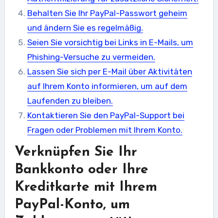
Behalten Sie Ihr PayPal-Passwort geheim
und ändern Sie es regelmäßig.
Seien Sie vorsichtig bei Links in E-Mails, um
Phishing-Versuche zu vermeiden.
Lassen Sie sich per E-Mail über Aktivitäten
auf Ihrem Konto informieren, um auf dem
Laufenden zu bleiben.
Kontaktieren Sie den PayPal-Support bei
Fragen oder Problemen mit Ihrem Konto.
Verknüpfen Sie Ihr
Bankkonto oder Ihre
Kreditkarte mit Ihrem
PayPal-Konto, um