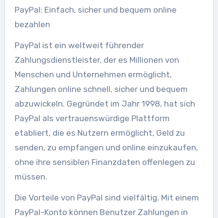
PayPal: Einfach, sicher und bequem online
bezahlen
PayPal ist ein weltweit führender
Zahlungsdienstleister, der es Millionen von
Menschen und Unternehmen ermöglicht,
Zahlungen online schnell, sicher und bequem
abzuwickeln. Gegründet im Jahr 1998, hat sich
PayPal als vertrauenswürdige Plattform
etabliert, die es Nutzern ermöglicht, Geld zu
senden, zu empfangen und online einzukaufen,
ohne ihre sensiblen Finanzdaten offenlegen zu
müssen.
Die Vorteile von PayPal sind vielfältig. Mit einem
PayPal-Konto können Benutzer Zahlungen in