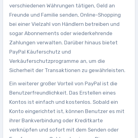
verschiedenen Währungen tätigen, Geld an
Freunde und Familie senden, Online-Shopping
bei einer Vielzahl von Händlern betreiben und
sogar Abonnements oder wiederkehrende
Zahlungen verwalten. Darüber hinaus bietet
PayPal Käuferschutz und
Verkäuferschutzprogramme an, um die
Sicherheit der Transaktionen zu gewährleisten.
Ein weiterer großer Vorteil von PayPal ist die
Benutzerfreundlichkeit. Das Erstellen eines
Kontos ist einfach und kostenlos. Sobald ein
Konto eingerichtet ist, können Benutzer es mit
ihrer Bankverbindung oder Kreditkarte
verknüpfen und sofort mit dem Senden oder