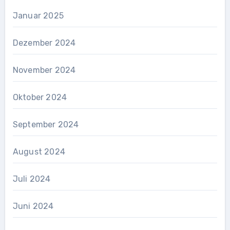
Januar 2025
Dezember 2024
November 2024
Oktober 2024
September 2024
August 2024
Juli 2024
Juni 2024