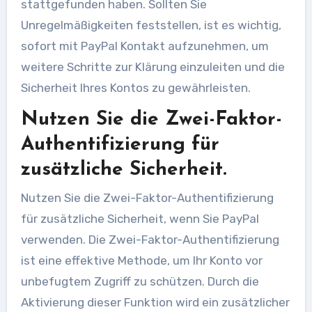
stattgefunden haben. Sollten Sie
Unregelmäßigkeiten feststellen, ist es wichtig,
sofort mit PayPal Kontakt aufzunehmen, um
weitere Schritte zur Klärung einzuleiten und die
Sicherheit Ihres Kontos zu gewährleisten.
Nutzen Sie die Zwei-Faktor-
Authentifizierung für
zusätzliche Sicherheit.
Nutzen Sie die Zwei-Faktor-Authentifizierung
für zusätzliche Sicherheit, wenn Sie PayPal
verwenden. Die Zwei-Faktor-Authentifizierung
ist eine effektive Methode, um Ihr Konto vor
unbefugtem Zugriff zu schützen. Durch die
Aktivierung dieser Funktion wird ein zusätzlicher