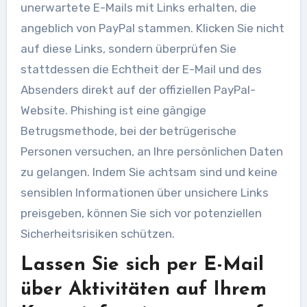
unerwartete E-Mails mit Links erhalten, die
angeblich von PayPal stammen. Klicken Sie nicht
auf diese Links, sondern überprüfen Sie
stattdessen die Echtheit der E-Mail und des
Absenders direkt auf der offiziellen PayPal-
Website. Phishing ist eine gängige
Betrugsmethode, bei der betrügerische
Personen versuchen, an Ihre persönlichen Daten
zu gelangen. Indem Sie achtsam sind und keine
sensiblen Informationen über unsichere Links
preisgeben, können Sie sich vor potenziellen
Sicherheitsrisiken schützen.
Lassen Sie sich per E-Mail
über Aktivitäten auf Ihrem