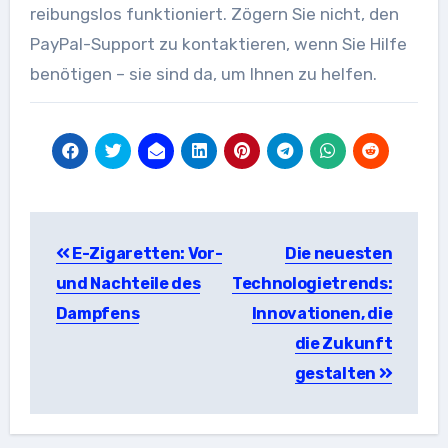
reibungslos funktioniert. Zögern Sie nicht, den
PayPal-Support zu kontaktieren, wenn Sie Hilfe
benötigen – sie sind da, um Ihnen zu helfen.
Beitragsnavigation
E-Zigaretten: Vor-
Die neuesten
und Nachteile des
Technologietrends:
Dampfens
Innovationen, die
die Zukunft
gestalten