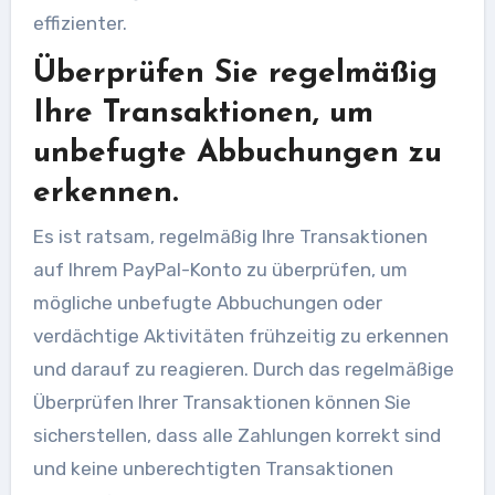
effizienter.
Überprüfen Sie regelmäßig
Ihre Transaktionen, um
unbefugte Abbuchungen zu
erkennen.
Es ist ratsam, regelmäßig Ihre Transaktionen
auf Ihrem PayPal-Konto zu überprüfen, um
mögliche unbefugte Abbuchungen oder
verdächtige Aktivitäten frühzeitig zu erkennen
und darauf zu reagieren. Durch das regelmäßige
Überprüfen Ihrer Transaktionen können Sie
sicherstellen, dass alle Zahlungen korrekt sind
und keine unberechtigten Transaktionen