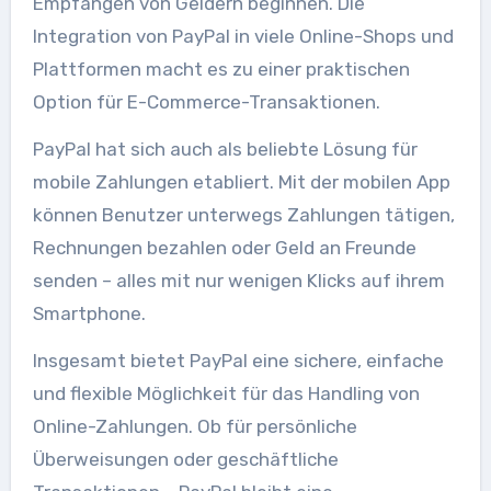
Empfangen von Geldern beginnen. Die
Integration von PayPal in viele Online-Shops und
Plattformen macht es zu einer praktischen
Option für E-Commerce-Transaktionen.
PayPal hat sich auch als beliebte Lösung für
mobile Zahlungen etabliert. Mit der mobilen App
können Benutzer unterwegs Zahlungen tätigen,
Rechnungen bezahlen oder Geld an Freunde
senden – alles mit nur wenigen Klicks auf ihrem
Smartphone.
Insgesamt bietet PayPal eine sichere, einfache
und flexible Möglichkeit für das Handling von
Online-Zahlungen. Ob für persönliche
Überweisungen oder geschäftliche