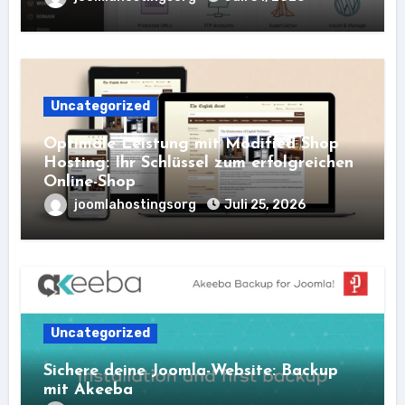
Uncategorized
Optimale Leistung mit Modified Shop
Hosting: Ihr Schlüssel zum erfolgreichen
Online-Shop
joomlahostingsorg
Juli 25, 2026
Uncategorized
Sichere deine Joomla-Website: Backup
mit Akeeba