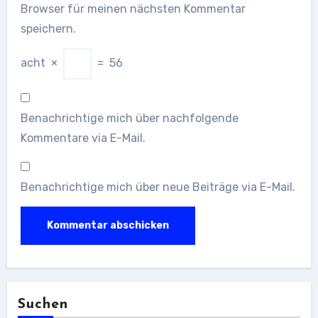
Browser für meinen nächsten Kommentar
speichern.
acht
×
=
56
Benachrichtige mich über nachfolgende
Kommentare via E-Mail.
Benachrichtige mich über neue Beiträge via E-Mail.
Suchen