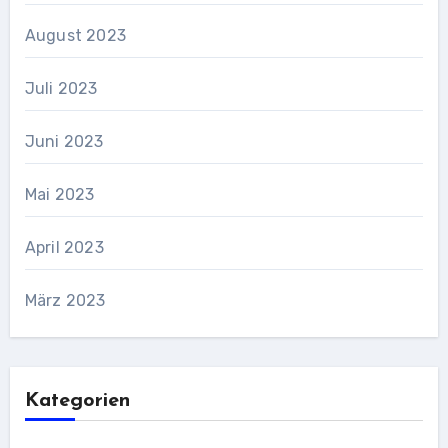
August 2023
Juli 2023
Juni 2023
Mai 2023
April 2023
März 2023
Kategorien