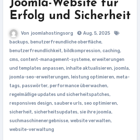
Joomla-Website für
Erfolg und Sicherheit
Von
joomlahostingsorg
Aug. 5, 2025
backups
,
benutzerfreundliche oberfläche
,
benutzerfreundlichkeit
,
bildkompression
,
caching
,
cms
,
content-management-systeme
,
erweiterungen
und templates anpassen
,
inhalte aktualisieren
,
joomla
,
joomla-seo-erweiterungen
,
leistung optimieren
,
meta-
tags
,
passwörter
,
performance überwachen
,
regelmäßige updates und sicherheitspatches
,
responsives design
,
saubere urls
,
seo optimieren
,
sicherheit
,
sicherheitsupdates
,
sie ihre joomla
,
suchmaschinenergebnisse
,
website verwalten
,
website-verwaltung