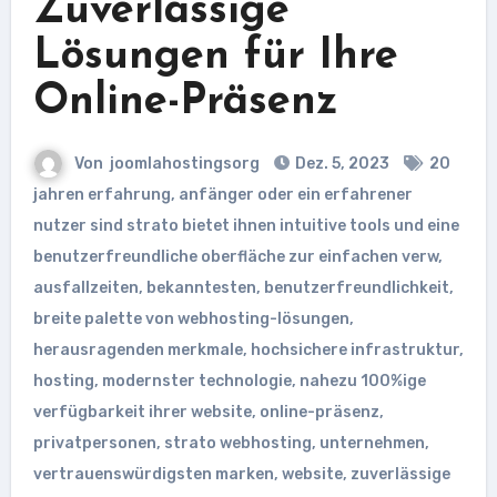
Zuverlässige
Lösungen für Ihre
Online-Präsenz
Von
joomlahostingsorg
Dez. 5, 2023
20
jahren erfahrung
,
anfänger oder ein erfahrener
nutzer sind strato bietet ihnen intuitive tools und eine
benutzerfreundliche oberfläche zur einfachen verw
,
ausfallzeiten
,
bekanntesten
,
benutzerfreundlichkeit
,
breite palette von webhosting-lösungen
,
herausragenden merkmale
,
hochsichere infrastruktur
,
hosting
,
modernster technologie
,
nahezu 100%ige
verfügbarkeit ihrer website
,
online-präsenz
,
privatpersonen
,
strato webhosting
,
unternehmen
,
vertrauenswürdigsten marken
,
website
,
zuverlässige