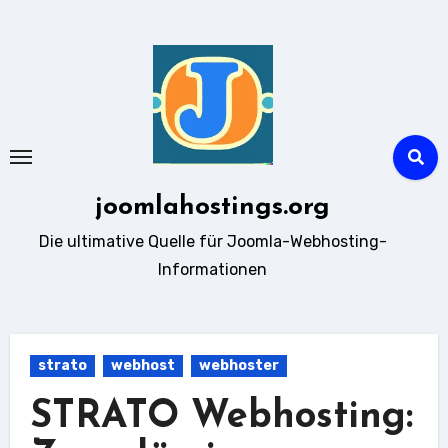
Zum
Inhalt
springen
joomlahostings.org
Die ultimative Quelle für Joomla-Webhosting-
Informationen
strato
webhost
webhoster
STRATO Webhosting: