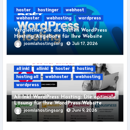
hoster
hostinger
webhost
webhoster
webhosting
wordpress
Vergleichen Sie die besten WordPress
Hosting Angebote für Ihre Website
joomlahostingsorg
Juli 17, 2026
all inkl
allinkl
hoster
hosting
hosting all
webhoster
webhosting
wordpress
All-Inkl WordPress Hosting: Die optimale
Lösung für Ihre WordPress-Website
joomlahostingsorg
Juni 9, 2026