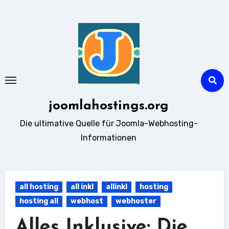
Zum
Inhalt
springen
joomlahostings.org
Die ultimative Quelle für Joomla-Webhosting-
Informationen
all hosting
all inkl
allinkl
hosting
hosting all
webhost
webhoster
Alles Inklusive: Die