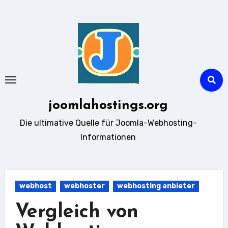
Zum
Inhalt
springen
joomlahostings.org
Die ultimative Quelle für Joomla-Webhosting-
Informationen
webhost
webhoster
webhosting anbieter
Vergleich von