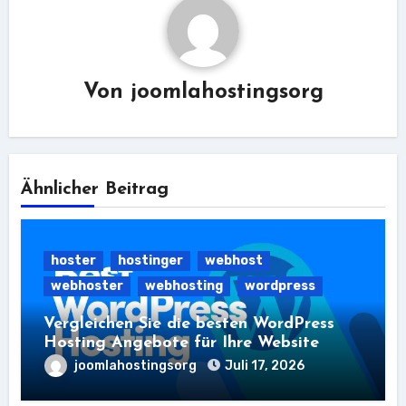
Von
joomlahostingsorg
Ähnlicher Beitrag
hoster
hostinger
webhost
webhoster
webhosting
wordpress
Vergleichen Sie die besten WordPress
Hosting Angebote für Ihre Website
joomlahostingsorg
Juli 17, 2026