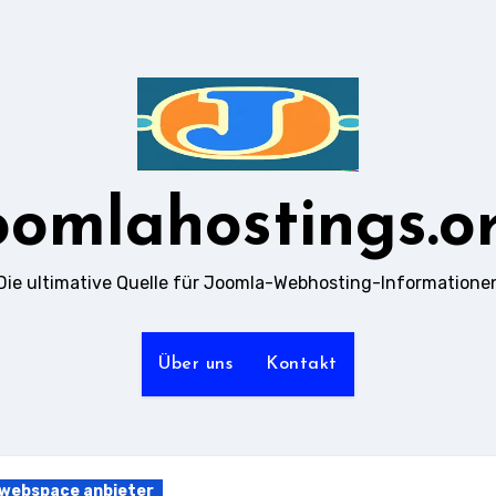
oomlahostings.o
Die ultimative Quelle für Joomla-Webhosting-Informatione
Über uns
Kontakt
webspace anbieter