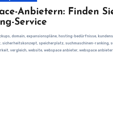
ace-Anbietern: Finden Si
ng-Service
ckups
,
domain
,
expansionspläne
,
hosting-bedürfnisse
,
kundens
r
,
sicherheitskonzept
,
speicherplatz
,
suchmaschinen-ranking
,
s
rkeit
,
vergleich
,
website
,
webspace anbieter
,
webspace anbieter