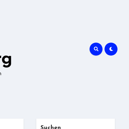
rg
n
Suchen