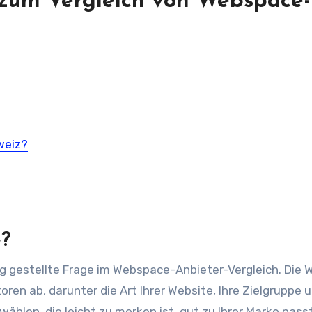
 zum Vergleich von Webspace-
weiz?
e?
ig gestellte Frage im Webspace-Anbieter-Vergleich. Die 
en ab, darunter die Art Ihrer Website, Ihre Zielgruppe u
wählen, die leicht zu merken ist, gut zu Ihrer Marke pass