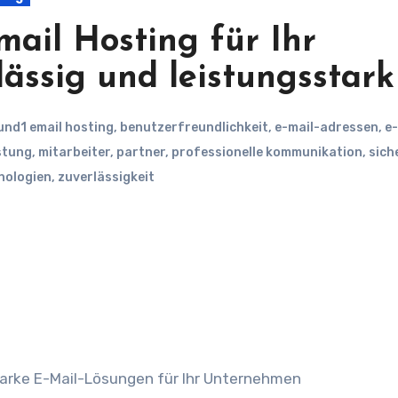
mail Hosting für Ihr
ässig und leistungsstark
und1 email hosting
,
benutzerfreundlichkeit
,
e-mail-adressen
,
e-
stung
,
mitarbeiter
,
partner
,
professionelle kommunikation
,
sich
nologien
,
zuverlässigkeit
starke E-Mail-Lösungen für Ihr Unternehmen