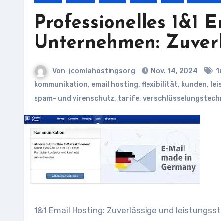
Professionelles 1&1 E
Unternehmen: Zuverl
Von
joomlahostingsorg
Nov. 14, 2024
1
kommunikation
,
email hosting
,
flexibilität
,
kunden
,
lei
spam- und virenschutz
,
tarife
,
verschlüsselungstech
1&1 Email Hosting: Zuverlässige und leistungs