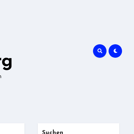
rg
n
Suchen