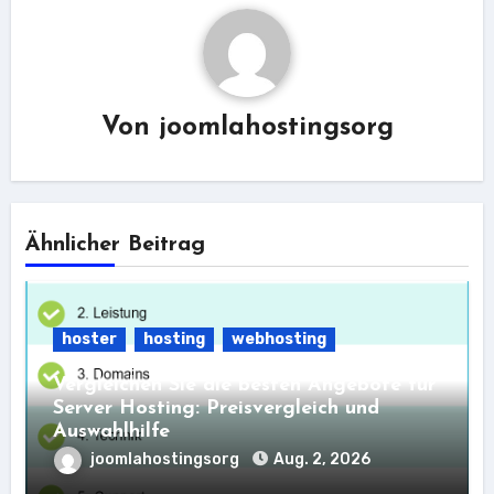
Von
joomlahostingsorg
Ähnlicher Beitrag
hoster
hosting
webhosting
Vergleichen Sie die besten Angebote für
Server Hosting: Preisvergleich und
Auswahlhilfe
joomlahostingsorg
Aug. 2, 2026