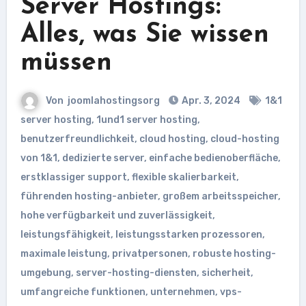
Server Hostings:
Alles, was Sie wissen
müssen
Von
joomlahostingsorg
Apr. 3, 2024
1&1
server hosting
,
1und1 server hosting
,
benutzerfreundlichkeit
,
cloud hosting
,
cloud-hosting
von 1&1
,
dedizierte server
,
einfache bedienoberfläche
,
erstklassiger support
,
flexible skalierbarkeit
,
führenden hosting-anbieter
,
großem arbeitsspeicher
,
hohe verfügbarkeit und zuverlässigkeit
,
leistungsfähigkeit
,
leistungsstarken prozessoren
,
maximale leistung
,
privatpersonen
,
robuste hosting-
umgebung
,
server-hosting-diensten
,
sicherheit
,
umfangreiche funktionen
,
unternehmen
,
vps-