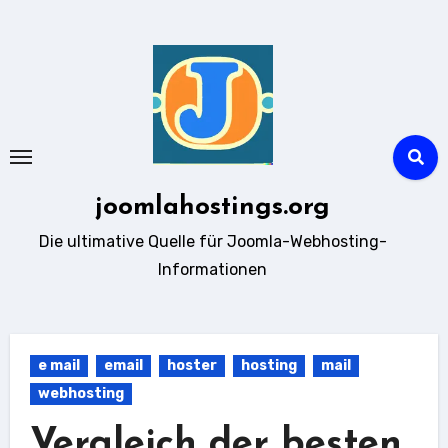
Zum
Inhalt
springen
joomlahostings.org
Die ultimative Quelle für Joomla-Webhosting-
Informationen
e mail
email
hoster
hosting
mail
webhosting
Vergleich der besten