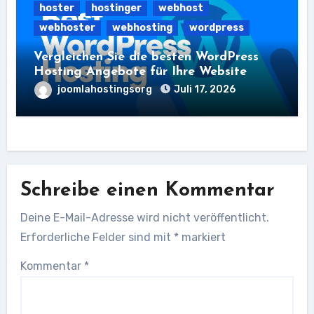
hoster
hostinger
webhost
webhoster
webhosting
wordpress
Vergleichen Sie die besten WordPress
Hosting Angebote für Ihre Website
joomlahostingsorg
Juli 17, 2026
Schreibe einen Kommentar
Deine E-Mail-Adresse wird nicht veröffentlicht.
Erforderliche Felder sind mit
*
markiert
Kommentar
*