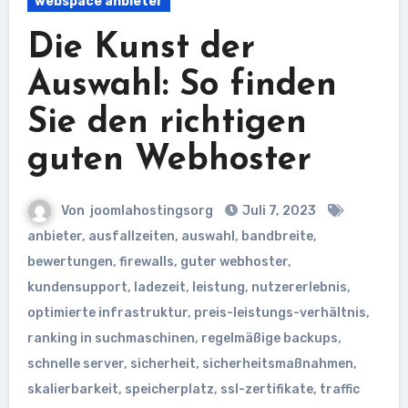
webspace anbieter
Die Kunst der
Auswahl: So finden
Sie den richtigen
guten Webhoster
Von
joomlahostingsorg
Juli 7, 2023
anbieter
,
ausfallzeiten
,
auswahl
,
bandbreite
,
bewertungen
,
firewalls
,
guter webhoster
,
kundensupport
,
ladezeit
,
leistung
,
nutzererlebnis
,
optimierte infrastruktur
,
preis-leistungs-verhältnis
,
ranking in suchmaschinen
,
regelmäßige backups
,
schnelle server
,
sicherheit
,
sicherheitsmaßnahmen
,
skalierbarkeit
,
speicherplatz
,
ssl-zertifikate
,
traffic