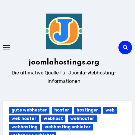
Zum
Inhalt
springen
joomlahostings.org
Die ultimative Quelle für Joomla-Webhosting-
Informationen
gute webhoster
hoster
hostinger
web
web hoster
webhost
webhoster
webhosting
webhosting anbieter