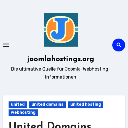
Zum
Inhalt
springen
joomlahostings.org
Die ultimative Quelle für Joomla-Webhosting-
Informationen
united
united domains
united hosting
webhosting
United Domains