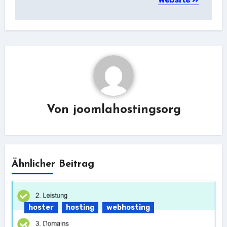
Von
joomlahostingsorg
Ähnlicher Beitrag
hoster
hosting
webhosting