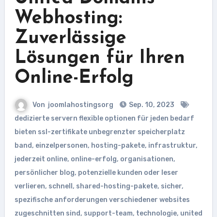
Webhosting:
Zuverlässige
Lösungen für Ihren
Online-Erfolg
Von
joomlahostingsorg
Sep. 10, 2023
dedizierte servern flexible optionen für jeden bedarf
bieten ssl-zertifikate unbegrenzter speicherplatz
band
,
einzelpersonen
,
hosting-pakete
,
infrastruktur
,
jederzeit online
,
online-erfolg
,
organisationen
,
persönlicher blog
,
potenzielle kunden oder leser
verlieren
,
schnell
,
shared-hosting-pakete
,
sicher
,
spezifische anforderungen verschiedener websites
zugeschnitten sind
,
support-team
,
technologie
,
united