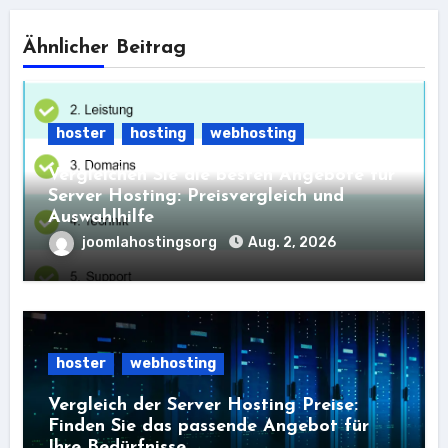
Ähnlicher Beitrag
hoster
hosting
webhosting
Vergleichen Sie die besten Angebote für
Server Hosting: Preisvergleich und
Auswahlhilfe
joomlahostingsorg
Aug. 2, 2026
hoster
webhosting
Vergleich der Server Hosting Preise:
Finden Sie das passende Angebot für
Ihre Bedürfnisse