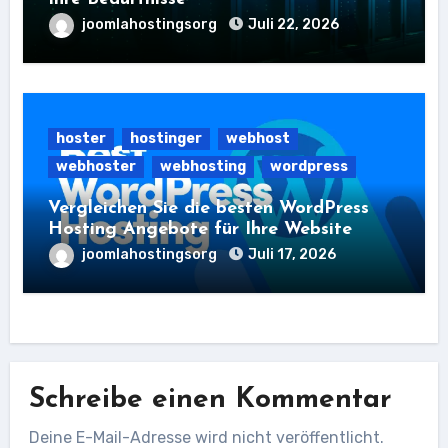
joomlahostingsorg
Juli 22, 2026
hoster
hostinger
webhost
webhoster
webhosting
wordpress
Vergleichen Sie die besten WordPress
Hosting Angebote für Ihre Website
joomlahostingsorg
Juli 17, 2026
Schreibe einen Kommentar
Deine E-Mail-Adresse wird nicht veröffentlicht.