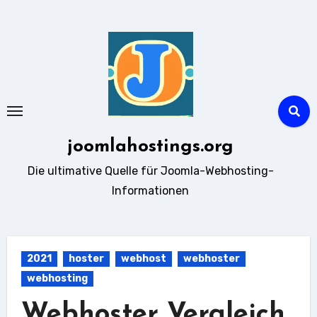
Zum
Inhalt
springen
joomlahostings.org
Die ultimative Quelle für Joomla-Webhosting-
Informationen
2021
hoster
webhost
webhoster
webhosting
Webhoster Vergleich