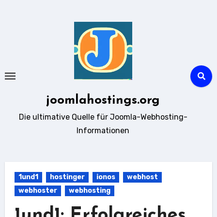
Zum
Inhalt
springen
joomlahostings.org
Die ultimative Quelle für Joomla-Webhosting-
Informationen
1und1
hostinger
ionos
webhost
webhoster
webhosting
1und1: Erfolgreiches