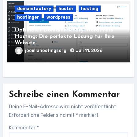
domainfactory
hoster
hosting
hostinger
wordpress
Optimales DomainFactory WordPress
Hosting: Die perfekte Lösung für Ihre
Website
joomlahostingsorg
Juli 11, 2026
Schreibe einen Kommentar
Deine E-Mail-Adresse wird nicht veröffentlicht.
Erforderliche Felder sind mit
*
markiert
Kommentar
*