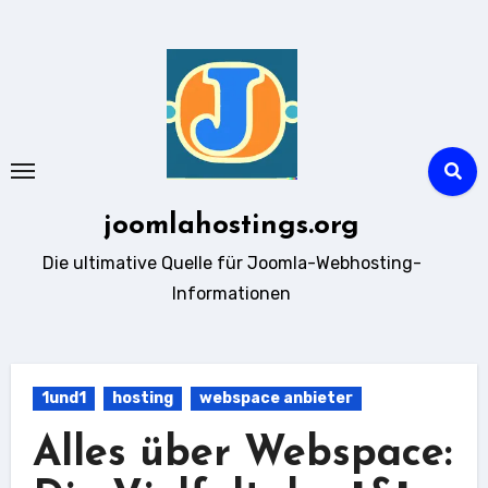
Zum
Inhalt
springen
joomlahostings.org
Die ultimative Quelle für Joomla-Webhosting-
Informationen
1und1
hosting
webspace anbieter
Alles über Webspace: