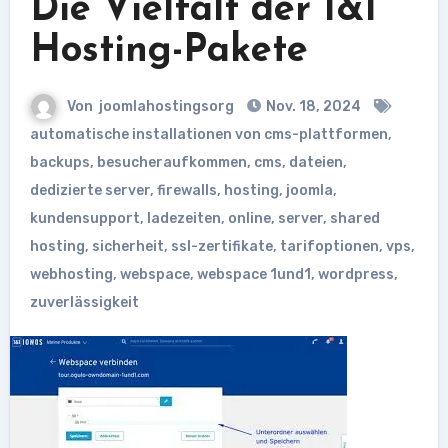
Die Vielfalt der 1&1
Hosting-Pakete
Von
joomlahostingsorg
Nov. 18, 2024
automatische installationen von cms-plattformen
,
backups
,
besucheraufkommen
,
cms
,
dateien
,
dedizierte server
,
firewalls
,
hosting
,
joomla
,
kundensupport
,
ladezeiten
,
online
,
server
,
shared
hosting
,
sicherheit
,
ssl-zertifikate
,
tarifoptionen
,
vps
,
webhosting
,
webspace
,
webspace 1und1
,
wordpress
,
zuverlässigkeit