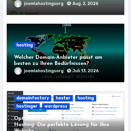
joomlahostingsorg
Aug. 2, 2026
hosting
Welcher Domain-Anbieter passt am
besten zu Ihren Bedürfnissen?
joomlahostingsorg
Juli 13, 2026
domainfactory
hoster
hosting
hostinger
wordpress
Optimales DomainFactory WordPress
Hosting: Die perfekte Lösung für Ihre
Website