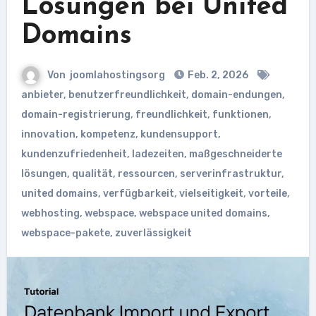
Lösungen bei United
Domains
Von
joomlahostingsorg
Feb. 2, 2026
anbieter
,
benutzerfreundlichkeit
,
domain-endungen
,
domain-registrierung
,
freundlichkeit
,
funktionen
,
innovation
,
kompetenz
,
kundensupport
,
kundenzufriedenheit
,
ladezeiten
,
maßgeschneiderte
lösungen
,
qualität
,
ressourcen
,
serverinfrastruktur
,
united domains
,
verfügbarkeit
,
vielseitigkeit
,
vorteile
,
webhosting
,
webspace
,
webspace united domains
,
webspace-pakete
,
zuverlässigkeit