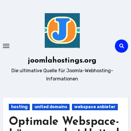
Zum
Inhalt
springen
joomlahostings.org
Die ultimative Quelle für Joomla-Webhosting-
Informationen
hosting
united domains
webspace anbieter
Optimale Webspace-