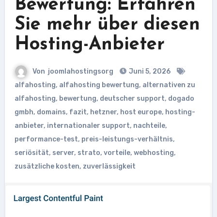
Bewertung: Erfahren
Sie mehr über diesen
Hosting-Anbieter
Von
joomlahostingsorg
Juni 5, 2026
alfahosting
,
alfahosting bewertung
,
alternativen zu
alfahosting
,
bewertung
,
deutscher support
,
dogado
gmbh
,
domains
,
fazit
,
hetzner
,
host europe
,
hosting-
anbieter
,
internationaler support
,
nachteile
,
performance-test
,
preis-leistungs-verhältnis
,
seriösität
,
server
,
strato
,
vorteile
,
webhosting
,
zusätzliche kosten
,
zuverlässigkeit