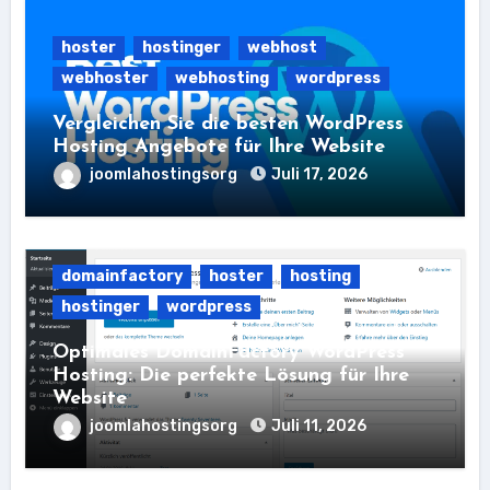
hoster
hostinger
webhost
webhoster
webhosting
wordpress
Vergleichen Sie die besten WordPress
Hosting Angebote für Ihre Website
joomlahostingsorg
Juli 17, 2026
domainfactory
hoster
hosting
hostinger
wordpress
Optimales DomainFactory WordPress
Hosting: Die perfekte Lösung für Ihre
Website
joomlahostingsorg
Juli 11, 2026
hoster
hostinger
webhost