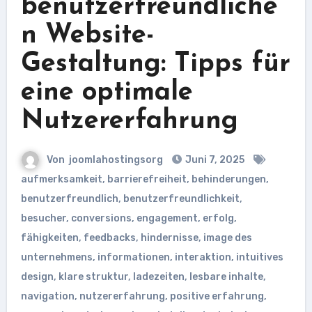
benutzerfreundliche
n Website-
Gestaltung: Tipps für
eine optimale
Nutzererfahrung
Von
joomlahostingsorg
Juni 7, 2025
aufmerksamkeit
,
barrierefreiheit
,
behinderungen
,
benutzerfreundlich
,
benutzerfreundlichkeit
,
besucher
,
conversions
,
engagement
,
erfolg
,
fähigkeiten
,
feedbacks
,
hindernisse
,
image des
unternehmens
,
informationen
,
interaktion
,
intuitives
design
,
klare struktur
,
ladezeiten
,
lesbare inhalte
,
navigation
,
nutzererfahrung
,
positive erfahrung
,