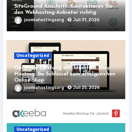
SiteGround Anschrift: Kontaktieren Sie
den Webhosting-Anbieter richtig
joomlahostingsorg
Juli 31, 2026
Uncategorized
Optimale Leistung mit Modified Shop
Hosting: Ihr Schlüssel zum erfolgreichen
Online-Shop
joomlahostingsorg
Juli 25, 2026
Uncategorized