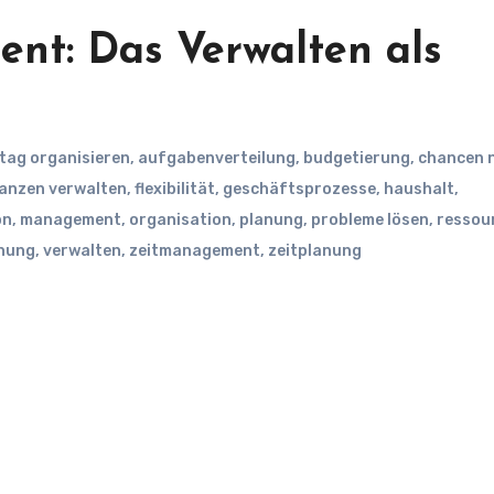
nt: Das Verwalten als
ltag organisieren
,
aufgabenverteilung
,
budgetierung
,
chancen 
nanzen verwalten
,
flexibilität
,
geschäftsprozesse
,
haushalt
,
on
,
management
,
organisation
,
planung
,
probleme lösen
,
ressou
hung
,
verwalten
,
zeitmanagement
,
zeitplanung