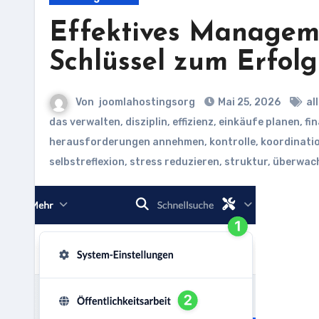
Effektives Manageme
Schlüssel zum Erfolg
Von
joomlahostingsorg
Mai 25, 2026
al
das verwalten
,
disziplin
,
effizienz
,
einkäufe planen
,
fi
herausforderungen annehmen
,
kontrolle
,
koordinati
selbstreflexion
,
stress reduzieren
,
struktur
,
überwac