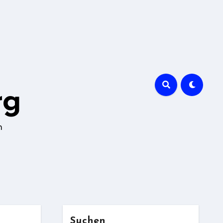
rg
n
Suchen