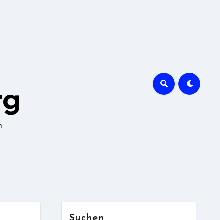
rg
n
Suchen