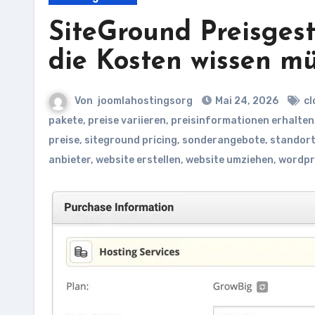
SiteGround Preisgest
die Kosten wissen m
Von
joomlahostingsorg
Mai 24, 2026
cl
pakete
,
preise variieren
,
preisinformationen erhalten
preise
,
siteground pricing
,
sonderangebote
,
standor
anbieter
,
website erstellen
,
website umziehen
,
wordpr