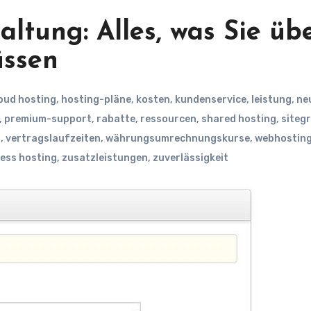
altung: Alles, was Sie üb
üssen
oud hosting
,
hosting-pläne
,
kosten
,
kundenservice
,
leistung
,
ne
,
premium-support
,
rabatte
,
ressourcen
,
shared hosting
,
siteg
t
,
vertragslaufzeiten
,
währungsumrechnungskurse
,
webhostin
ess hosting
,
zusatzleistungen
,
zuverlässigkeit