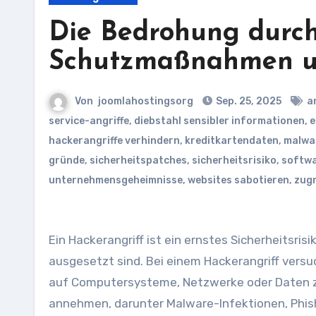
Die Bedrohung durch
Schutzmaßnahmen u
Von
joomlahostingsorg
Sep. 25, 2025
a
service-angriffe
,
diebstahl sensibler informationen
,
e
hackerangriffe verhindern
,
kreditkartendaten
,
malwa
gründe
,
sicherheitspatches
,
sicherheitsrisiko
,
softwa
unternehmensgeheimnisse
,
websites sabotieren
,
zugr
Ein Hackerangriff ist ein ernstes Sicherheitsr
ausgesetzt sind. Bei einem Hackerangriff vers
auf Computersysteme, Netzwerke oder Daten zu
annehmen, darunter Malware-Infektionen, Phish