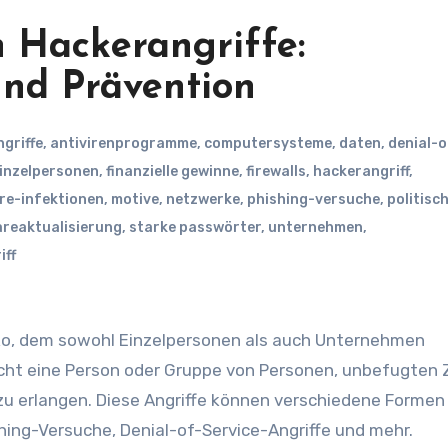
 Hackerangriffe:
nd Prävention
ngriffe
,
antivirenprogramme
,
computersysteme
,
daten
,
denial-o
inzelpersonen
,
finanzielle gewinne
,
firewalls
,
hackerangriff
,
re-infektionen
,
motive
,
netzwerke
,
phishing-versuche
,
politisc
reaktualisierung
,
starke passwörter
,
unternehmen
,
iff
isiko, dem sowohl Einzelpersonen als auch Unternehmen
ucht eine Person oder Gruppe von Personen, unbefugten Z
 erlangen. Diese Angriffe können verschiedene Formen
ing-Versuche, Denial-of-Service-Angriffe und mehr.