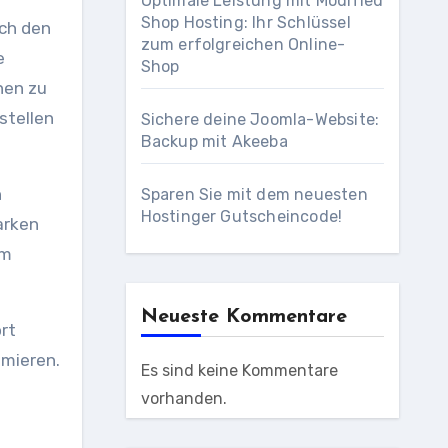
Optimale Leistung mit Modified
Shop Hosting: Ihr Schlüssel
rch den
zum erfolgreichen Online-
e
Shop
nen zu
stellen
Sichere deine Joomla-Website:
Backup mit Akeeba
n
Sparen Sie mit dem neuesten
Hostinger Gutscheincode!
arken
im
Neueste Kommentare
ort
imieren.
Es sind keine Kommentare
u
vorhanden.