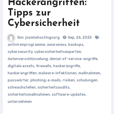
Hackerangriffen:
Tipps zur
Cybersicherheit
Von
joomlahostingsorg
Sep. 26, 2025
antivirenprogramme
,
awareness
,
backups
,
cybersecurity
,
cybersicherheitsexperten
,
datenverschlüsselung
,
denial-of-service-angriffe
,
digitale assets
,
firewalls
,
hackerangriffe
,
hackerangriffen
,
malware-infektionen
,
maßnahmen
,
passwörter
,
phishing-e-mails
,
risiken
,
schulungen
,
schwachstellen
,
sicherheitsaudits
,
sicherheitsmaßnahmen
,
software-updates
,
unternehmen