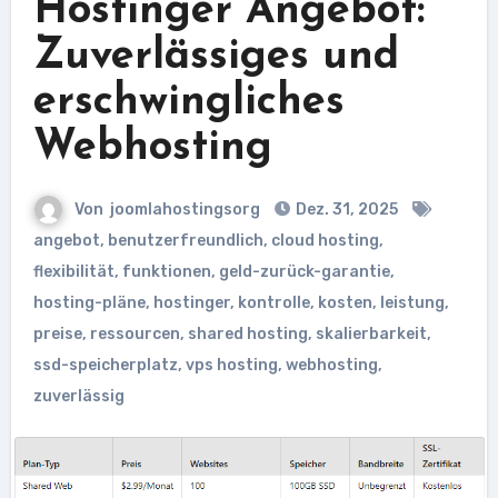
Hostinger Angebot:
Zuverlässiges und
erschwingliches
Webhosting
Von
joomlahostingsorg
Dez. 31, 2025
angebot
,
benutzerfreundlich
,
cloud hosting
,
flexibilität
,
funktionen
,
geld-zurück-garantie
,
hosting-pläne
,
hostinger
,
kontrolle
,
kosten
,
leistung
,
preise
,
ressourcen
,
shared hosting
,
skalierbarkeit
,
ssd-speicherplatz
,
vps hosting
,
webhosting
,
zuverlässig