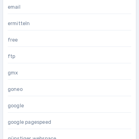
email
ermitteln
free
ftp
gmx
goneo
google
google pagespeed
günstiger webspace