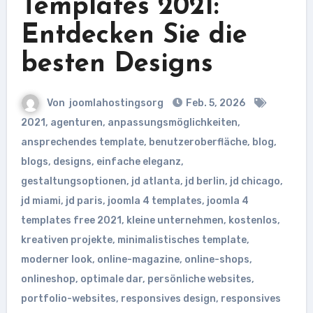
Templates 2021:
Entdecken Sie die
besten Designs
Von
joomlahostingsorg
Feb. 5, 2026
2021
,
agenturen
,
anpassungsmöglichkeiten
,
ansprechendes template
,
benutzeroberfläche
,
blog
,
blogs
,
designs
,
einfache eleganz
,
gestaltungsoptionen
,
jd atlanta
,
jd berlin
,
jd chicago
,
jd miami
,
jd paris
,
joomla 4 templates
,
joomla 4
templates free 2021
,
kleine unternehmen
,
kostenlos
,
kreativen projekte
,
minimalistisches template
,
moderner look
,
online-magazine
,
online-shops
,
onlineshop
,
optimale dar
,
persönliche websites
,
portfolio-websites
,
responsives design
,
responsives