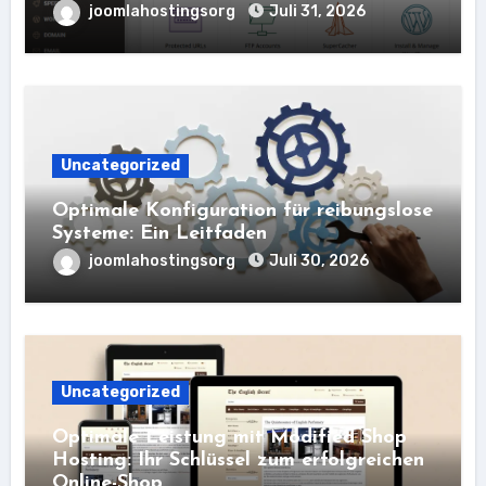
joomlahostingsorg
Juli 31, 2026
Uncategorized
Optimale Konfiguration für reibungslose
Systeme: Ein Leitfaden
joomlahostingsorg
Juli 30, 2026
Uncategorized
Optimale Leistung mit Modified Shop
Hosting: Ihr Schlüssel zum erfolgreichen
Online-Shop