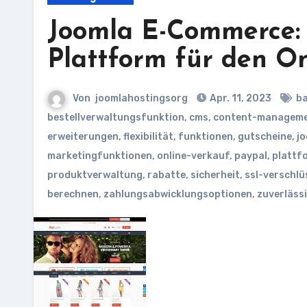
Joomla E-Commerce: 
Plattform für den O
Von
joomlahostingsorg
Apr. 11, 2023
b
bestellverwaltungsfunktion
,
cms
,
content-manageme
erweiterungen
,
flexibilität
,
funktionen
,
gutscheine
,
j
marketingfunktionen
,
online-verkauf
,
paypal
,
plattf
produktverwaltung
,
rabatte
,
sicherheit
,
ssl-verschlü
berechnen
,
zahlungsabwicklungsoptionen
,
zuverlässi