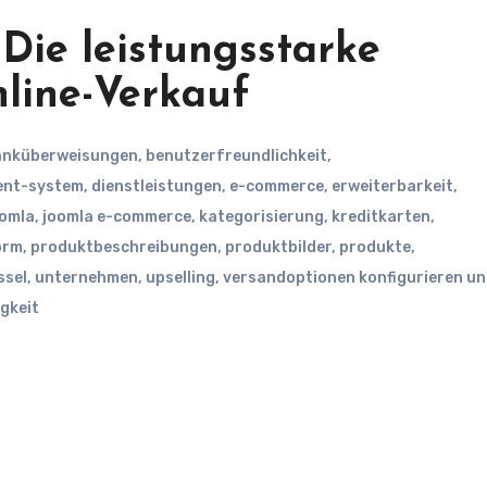
Die leistungsstarke
nline-Verkauf
anküberweisungen
,
benutzerfreundlichkeit
,
nt-system
,
dienstleistungen
,
e-commerce
,
erweiterbarkeit
,
oomla
,
joomla e-commerce
,
kategorisierung
,
kreditkarten
,
orm
,
produktbeschreibungen
,
produktbilder
,
produkte
,
ssel
,
unternehmen
,
upselling
,
versandoptionen konfigurieren u
gkeit