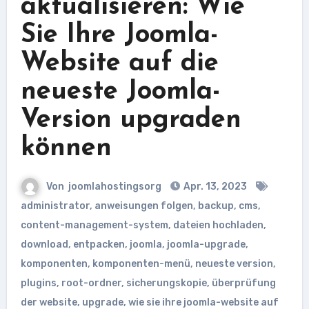
aktualisieren: Wie
Sie Ihre Joomla-
Website auf die
neueste Joomla-
Version upgraden
können
Von
joomlahostingsorg
Apr. 13, 2023
administrator
,
anweisungen folgen
,
backup
,
cms
,
content-management-system
,
dateien hochladen
,
download
,
entpacken
,
joomla
,
joomla-upgrade
,
komponenten
,
komponenten-menü
,
neueste version
,
plugins
,
root-ordner
,
sicherungskopie
,
überprüfung
der website
,
upgrade
,
wie sie ihre joomla-website auf