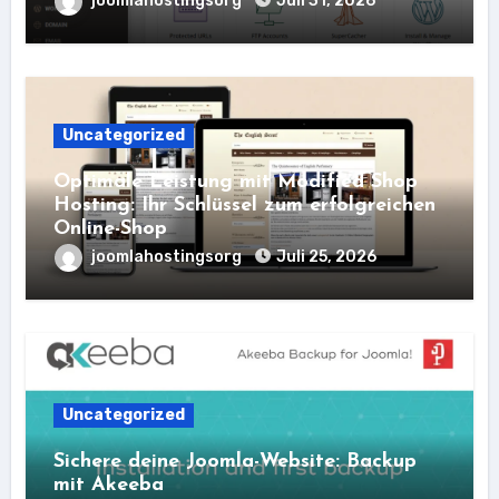
joomlahostingsorg
Juli 31, 2026
Uncategorized
Optimale Leistung mit Modified Shop
Hosting: Ihr Schlüssel zum erfolgreichen
Online-Shop
joomlahostingsorg
Juli 25, 2026
Uncategorized
Sichere deine Joomla-Website: Backup
mit Akeeba