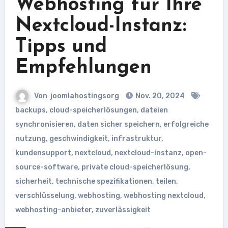
Webhosting für Ihre
Nextcloud-Instanz:
Tipps und
Empfehlungen
Von
joomlahostingsorg
Nov. 20, 2024
backups
,
cloud-speicherlösungen
,
dateien
synchronisieren
,
daten sicher speichern
,
erfolgreiche
nutzung
,
geschwindigkeit
,
infrastruktur
,
kundensupport
,
nextcloud
,
nextcloud-instanz
,
open-
source-software
,
private cloud-speicherlösung
,
sicherheit
,
technische spezifikationen
,
teilen
,
verschlüsselung
,
webhosting
,
webhosting nextcloud
,
webhosting-anbieter
,
zuverlässigkeit