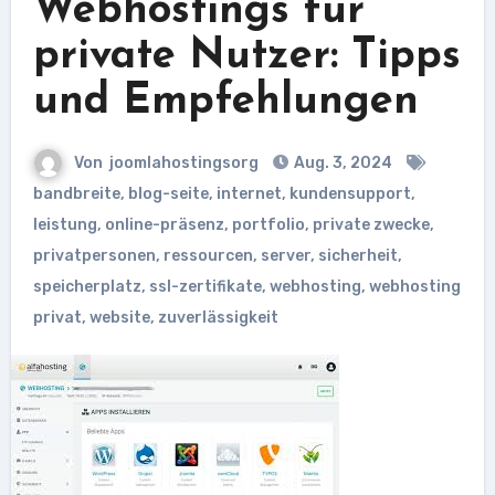
Webhostings für
private Nutzer: Tipps
und Empfehlungen
Von
joomlahostingsorg
Aug. 3, 2024
bandbreite
,
blog-seite
,
internet
,
kundensupport
,
leistung
,
online-präsenz
,
portfolio
,
private zwecke
,
privatpersonen
,
ressourcen
,
server
,
sicherheit
,
speicherplatz
,
ssl-zertifikate
,
webhosting
,
webhosting
privat
,
website
,
zuverlässigkeit