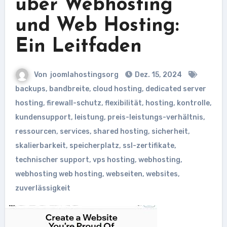
über Webhosting
und Web Hosting:
Ein Leitfaden
Von
joomlahostingsorg
Dez. 15, 2024
backups
,
bandbreite
,
cloud hosting
,
dedicated server
hosting
,
firewall-schutz
,
flexibilität
,
hosting
,
kontrolle
,
kundensupport
,
leistung
,
preis-leistungs-verhältnis
,
ressourcen
,
services
,
shared hosting
,
sicherheit
,
skalierbarkeit
,
speicherplatz
,
ssl-zertifikate
,
technischer support
,
vps hosting
,
webhosting
,
webhosting web hosting
,
webseiten
,
websites
,
zuverlässigkeit