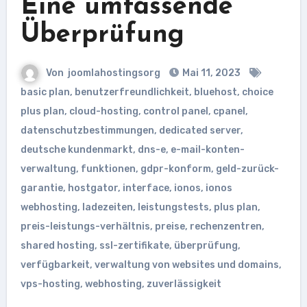
Eine umfassende
Überprüfung
Von
joomlahostingsorg
Mai 11, 2023
basic plan
,
benutzerfreundlichkeit
,
bluehost
,
choice
plus plan
,
cloud-hosting
,
control panel
,
cpanel
,
datenschutzbestimmungen
,
dedicated server
,
deutsche kundenmarkt
,
dns-e
,
e-mail-konten-
verwaltung
,
funktionen
,
gdpr-konform
,
geld-zurück-
garantie
,
hostgator
,
interface
,
ionos
,
ionos
webhosting
,
ladezeiten
,
leistungstests
,
plus plan
,
preis-leistungs-verhältnis
,
preise
,
rechenzentren
,
shared hosting
,
ssl-zertifikate
,
überprüfung
,
verfügbarkeit
,
verwaltung von websites und domains
,
vps-hosting
,
webhosting
,
zuverlässigkeit