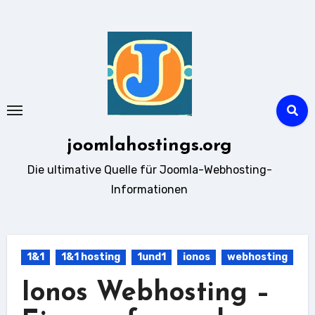
Zum
Inhalt
springen
joomlahostings.org
Die ultimative Quelle für Joomla-Webhosting-
Informationen
1&1
1&1 hosting
1und1
ionos
webhosting
Ionos Webhosting –