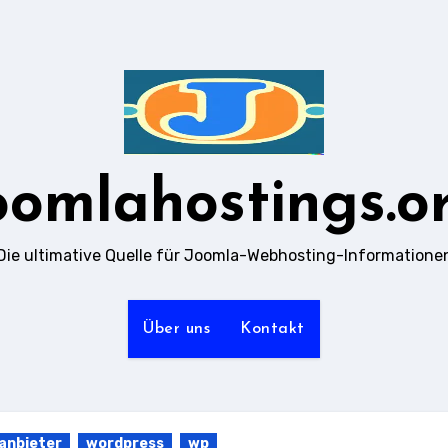
oomlahostings.o
Die ultimative Quelle für Joomla-Webhosting-Informatione
Über uns
Kontakt
anbieter
wordpress
wp