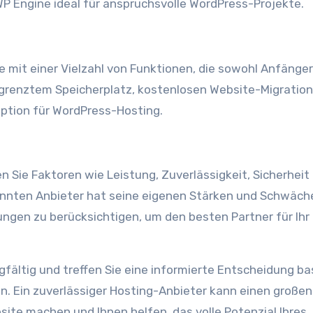
P Engine ideal für anspruchsvolle WordPress-Projekte.
mit einer Vielzahl von Funktionen, die sowohl Anfänger
grenztem Speicherplatz, kostenlosen Website-Migratio
Option für WordPress-Hosting.
n Sie Faktoren wie Leistung, Zuverlässigkeit, Sicherheit
annten Anbieter hat seine eigenen Stärken und Schwäch
erungen zu berücksichtigen, um den besten Partner für Ihr
gfältig und treffen Sie eine informierte Entscheidung ba
n. Ein zuverlässiger Hosting-Anbieter kann einen großen
site machen und Ihnen helfen, das volle Potenzial Ihres