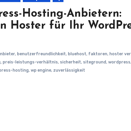
ess-Hosting-Anbietern:
n Hoster für Ihr WordPre
nbieter
,
benutzerfreundlichkeit
,
bluehost
,
faktoren
,
hoster ver
g
,
preis-leistungs-verhältnis
,
sicherheit
,
siteground
,
wordpress
press-hosting
,
wp engine
,
zuverlässigkeit