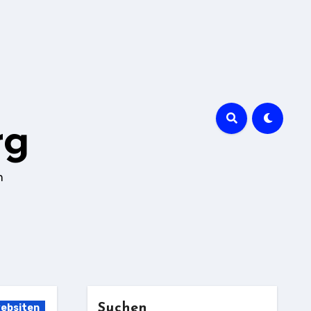
rg
n
Suchen
ebsiten