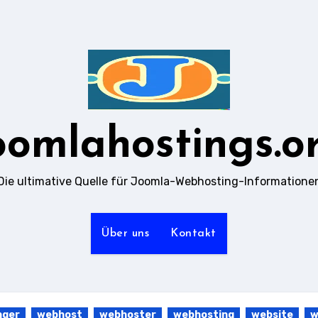
oomlahostings.o
Die ultimative Quelle für Joomla-Webhosting-Informatione
Über uns
Kontakt
nger
webhost
webhoster
webhosting
website
w