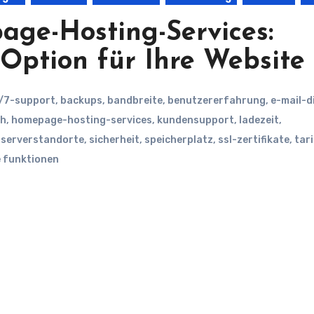
age-Hosting-Services:
 Option für Ihre Website
/7-support
,
backups
,
bandbreite
,
benutzererfahrung
,
e-mail-d
ch
,
homepage-hosting-services
,
kundensupport
,
ladezeit
,
,
serverstandorte
,
sicherheit
,
speicherplatz
,
ssl-zertifikate
,
tar
e funktionen