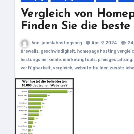
Vergleich von Homep
Finden Sie die beste
Von
joomlahostingsorg
Apr. 9, 2024
24
firewalls
,
geschwindigkeit
,
homepage hosting verglei
leistungsmerkmale
,
marketingtools
,
preisgestaltung
verfügbarkeit
,
vergleich
,
website-builder
,
zusätzlich